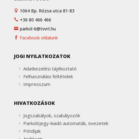
1064 Bp. Rózsa utca 81-83

+36 80 466 466

parkol-6@tvvrt.hu

Facebook oldalunk

JOGI NYILATKOZATOK
Adatkezelési tájékoztató
Felhasználási feltételek
Impresszum
HIVATKOZÁSOK
Jogszabályok, szabályozók
Parkolójegy-kiadó automaták, övezetek
Pótdíjak
Archívum