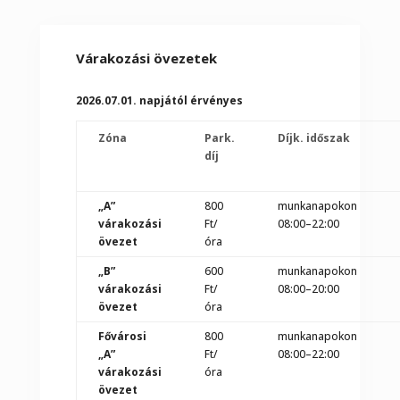
Várakozási övezetek
2026.07.01. napjától érvényes
Zóna
Park.
Díjk. időszak
díj
„A”
800
munkanapokon
várakozási
Ft/
08:00–22:00
övezet
óra
„B”
600
munkanapokon
várakozási
Ft/
08:00–20:00
övezet
óra
Fővárosi
800
munkanapokon
„A”
Ft/
08:00–22:00
várakozási
óra
övezet