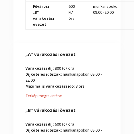
Fővárosi
600
munkanapokon
„B”
Ft/
08:00–20:00
várakozási
óra
övezet
„A” várakozási övezet
Várakozási díj:
800 Ft / óra
Díjköteles időszak:
munkanapokon 08:00 –
22:00
Maximális várakozási idő:
3 óra
Térkép megtekintése
„B” várakozási övezet
Várakozási díj:
600 Ft / óra
Díjköteles időszak:
munkanapokon 08:00 –